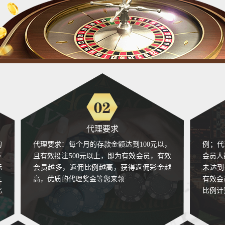
dvcy38c***
代理日收入佣金总额: 29986元
佣金已到
dwpiz3i***
代理日收入佣金总额: 12059元
佣金已到
d0dlqoq***
代理日收入佣金总额: 8220元
佣金已到
dhu9dgm***
代理日收入佣金总额: 21522元
佣金已到
dupc6dg***
代理日收入佣金总额: 24314元
佣金已到
db2t4j9***
代理日收入佣金总额: 24350元
佣金已到
代理要求
donhvmg***
代理日收入佣金总额: 21183元
佣金已到
的
代理要求：每个月的存款金额达到100元以，
例；代
下
且有效投注500元以上，即为有效会员，有效
会员人
dopaao5***
代理日收入佣金总额: 23624元
佣金已到
际
会员越多，返佣比例越高，获得返佣彩金越
未达到
生
dz4f9y7***
高，优质的代理奖金等您来领
有效会
代理日收入佣金总额: 10544元
佣金已到
比
比例计
d5daa41***
代理日收入佣金总额: 14252元
佣金已到
dw6g7h5***
代理日收入佣金总额: 25108元
佣金已到