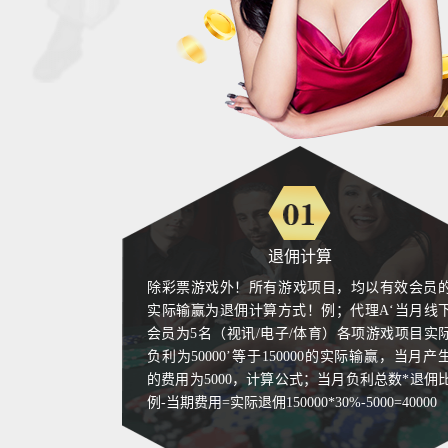
18
19
20
21
22
23
退佣计算
24
除彩票游戏外！所有游戏项目，均以有效会员
实际输赢为退佣计算方式！例；代理A‘当月线
25
会员为5名（视讯/电子/体育）各项游戏项目实
负利为50000’等于150000的实际输赢，当月产
26
的费用为5000，计算公式；当月负利总数*退佣
27
例-当期费用=实际退佣150000*30%-5000=40000
28