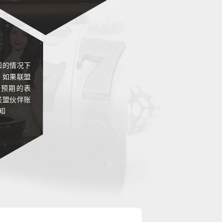
账
账
账
知的情况下
，如果联盟
账
们预期的表
联盟伙伴账
账
知
账
账
账
账
账