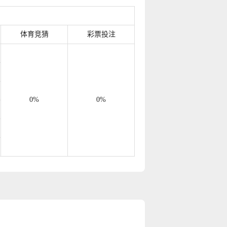
账
账
体育竞猜
彩票投注
账
账
账
0%
0%
账
账
账
账
账