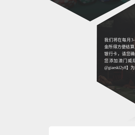
29
30
31
我们将在每月3
金所得方便结算
32
银行卡，请您确
您添加澳门威尼斯
33
@giaeskl2y
34
35
36
37
38