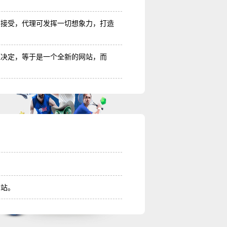
账
账
可接受，代理可发挥一切想象力，打造
账
求决定，等于是一个全新的网站，而
账
账
账
账
账
账
网站。
账
账