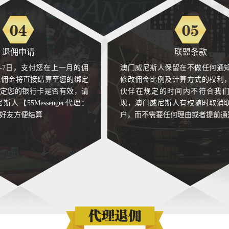
d6orgam***
代理日收入佣金总额: 6688元
佣金已到
dsvr2b8***
代理日收入佣金总额: 29642元
佣金已到
退佣申请
联盟条款
d5b2bgr***
代理日收入佣金总额: 26872元
佣金已到
--7日，支付您在上一月的佣
澳门威尼斯人保留在不做任何通
,佣金将直接结算至您的绑定
修改佣金比例及计算方式的权利
d79b9y1***
代理日收入佣金总额: 23441元
佣金已到
定您的银行卡是否有效，请
伙伴在规定的时间内不符合我
人【55Messenger代理：
现，澳门威尼斯人有权随时取消
d3kp0oo***
代理日收入佣金总额: 3745元
佣金已到
8】为好友方便结算
户，而不需要任何理由或者提前通
d7c2xil***
代理日收入佣金总额: 16526元
佣金已到
dzcd01e***
代理日收入佣金总额: 20613元
佣金已到
d4t5qg8***
代理日收入佣金总额: 4170元
佣金已到
dla8nur***
代理日收入佣金总额: 27739元
佣金已到
dzn1wj1***
代理日收入佣金总额: 23874元
佣金已到