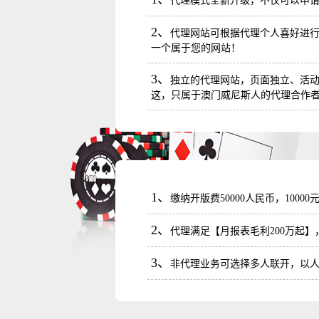
代理模式全新升级，不仅可以申
49
2、
50
代理网站可根据代理个人喜好进
一个属于您的网站！
1
3、
独立的代理网站，页面独立、活
2
这，只属于澳门威尼斯人的代理合作
3
4
5
1、
缴纳开版费50000人民币，1000
6
2、
代理满足【月报表毛利200万起
7
3、
非代理业务可选择多人联开，以
8
9