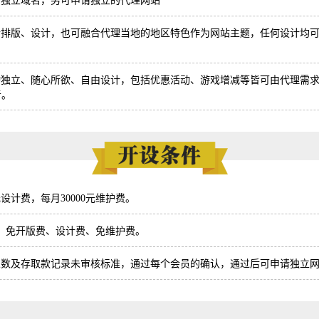
请独立域名，另可申请独立的代理网站
dnwzp7a***
代理日收入佣金总额: 21876元
佣金已到
drljytb***
代理日收入佣金总额: 13189元
佣金已到
行排版、设计，也可融合代理当地的地区特色作为网站主题，任何设计均
dhft4b7***
代理日收入佣金总额: 7003元
佣金已到
动独立、随心所欲、自由设计，包括优惠活动、游戏增减等皆可由代理需
dc26iqf***
代理日收入佣金总额: 12654元
佣金已到
者。
dubra4z***
代理日收入佣金总额: 7854元
佣金已到
d6uhlkh***
代理日收入佣金总额: 26459元
佣金已到
d50zju7***
代理日收入佣金总额: 15919元
佣金已到
0元设计费，每月30000元维护费。
d5mbrqd***
代理日收入佣金总额: 29809元
佣金已到
】，免开版费、设计费、免维护费。
dssgwzr***
代理日收入佣金总额: 23243元
佣金已到
人数及存取款记录未审核标准，通过每个会员的确认，通过后可申请独立
dqrcwtn***
代理日收入佣金总额: 12969元
佣金已到
dlrponl***
代理日收入佣金总额: 19892元
佣金已到