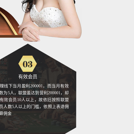
账
账
账
账
账
账
有效会员
账
理线下当月盈利200001，而当月有效
数为5人，联盟虽达到营利200001，却
账
有效会员10人以上，故依旧按照联盟
员人数5人以上的门槛，依照上表退佣
账
算佣金
账
账